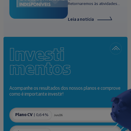
Retornaremos às atividades...
Leia a notícia
Investi
mentos
Acompanhe os resultados dos nossos planos e comprove
como é importante investir!
Plano CV
| 0,64%
Jun/26