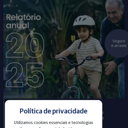
Segure
e arraste
Política de privacidade
Infraprev publica Relatório
Anual com informações do
Utilizamos cookies essenciais e tecnologias
exercício 2025