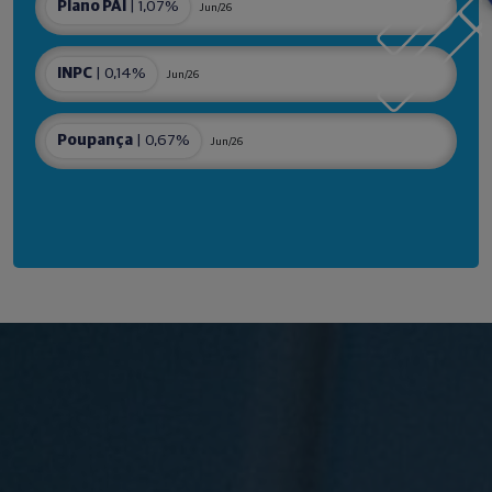
Plano PAI
| 1,07%
Jun/26
INPC
| 0,14%
Jun/26
Poupança
| 0,67%
Jun/26