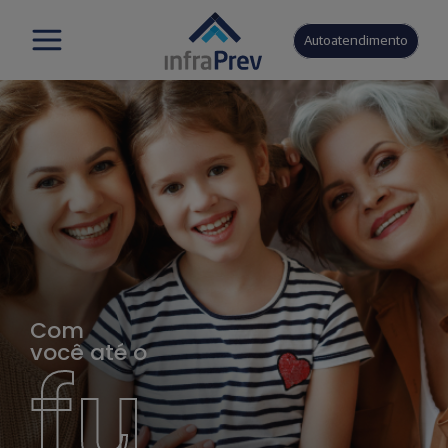
Autoatendimento
Com
você até o
fu