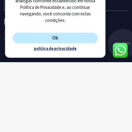
análogas conforme estabelecido em nossa
Política de Privacidade e, ao continuar
navegando, você concorda com estas
Instagram
condições.
Já segue as nossas redes sociais?
Ok
Confira os últimos posts!
Ver mais
política de privacidade
Blog
Acompanhe o nosso novo Blog e fique sempre informado com
as nossas notícias, vídeos e conteúdos exclusivos.