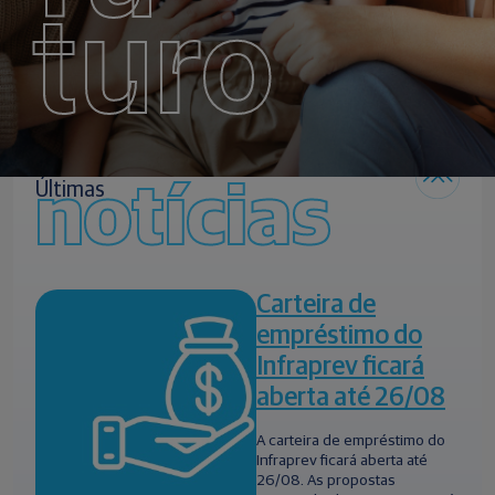
turo
notícias
Últimas
Carteira de
empréstimo do
Infraprev ficará
aberta até 26/08
A carteira de empréstimo do
Infraprev ficará aberta até
26/08. As propostas