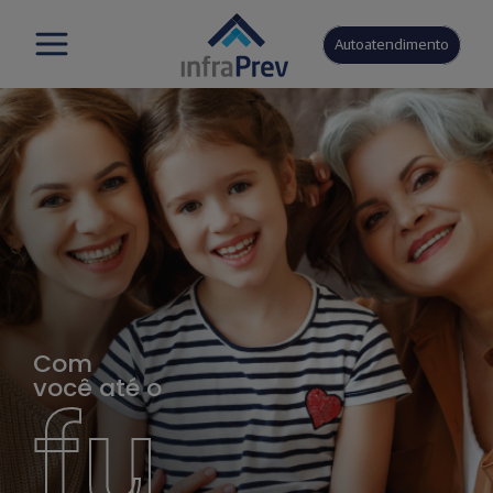
Autoatendimento
Com
você até o
fu