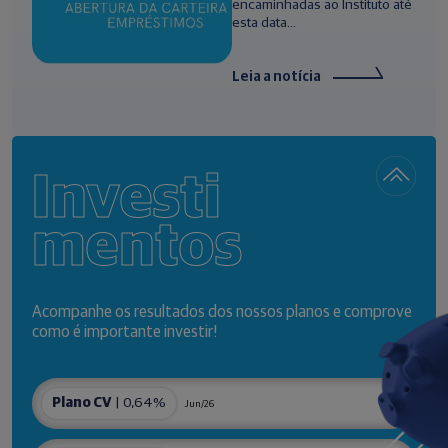
encaminhadas ao Instituto até
esta data...
Leia a notícia
Investi
mentos
Acompanhe os resultados dos nossos planos e comprove
como é importante investir!
Plano CV
| 0,64%
Jun/26