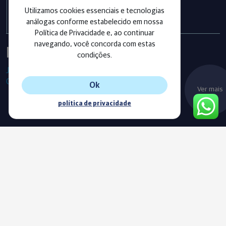
exercício 2025
Utilizamos cookies essenciais e tecnologias
análogas conforme estabelecido em nossa
Política de Privacidade e, ao continuar
navegando, você concorda com estas
Instagram
condições.
Já segue as nossas redes sociais?
Confira os últimos posts!
Ok
Ver mais
política de privacidade
Blog
Acompanhe o nosso novo Blog e fique sempre informado com
as nossas notícias, vídeos e conteúdos exclusivos.