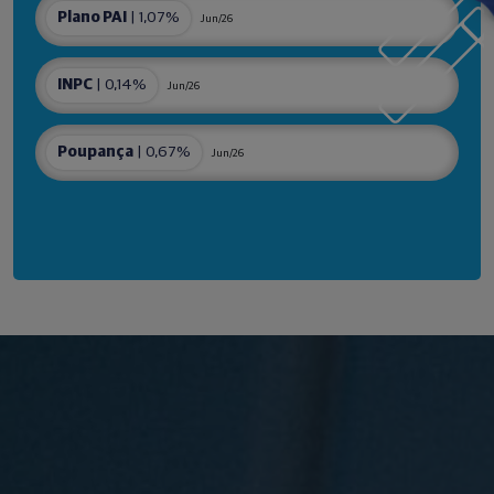
Plano PAI
| 1,07%
Jun/26
INPC
| 0,14%
Jun/26
Poupança
| 0,67%
Jun/26