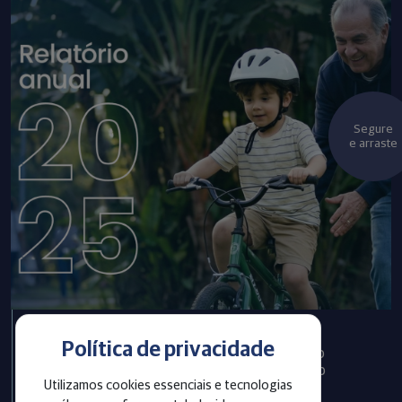
Segure
e arraste
Política de privacidade
Infraprev publica Relatório
Anual com informações do
Utilizamos cookies essenciais e tecnologias
exercício 2025