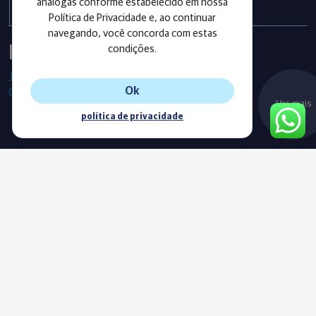
análogas conforme estabelecido em nossa
Política de Privacidade e, ao continuar
navegando, você concorda com estas
Instagram
condições.
Já segue as nossas redes sociais?
Ok
Confira os últimos posts!
Ver mais
política de privacidade
Blog
Acompanhe o nosso novo Blog e fique sempre informado com
as nossas notícias, vídeos e conteúdos exclusivos.