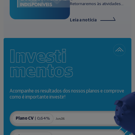
Retornaremos às atividades...
Leia a notícia
Investi
mentos
Acompanhe os resultados dos nossos planos e comprove
como é importante investir!
Plano CV
| 0,64%
Jun/26