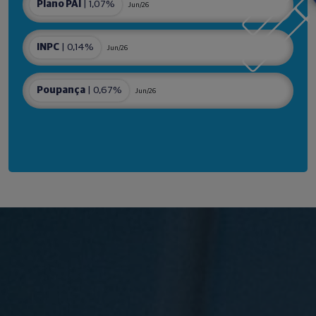
Plano PAI
| 1,07%
Jun/26
INPC
| 0,14%
Jun/26
Poupança
| 0,67%
Jun/26