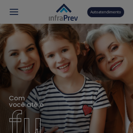
Autoatendimento
Com
você até o
fu