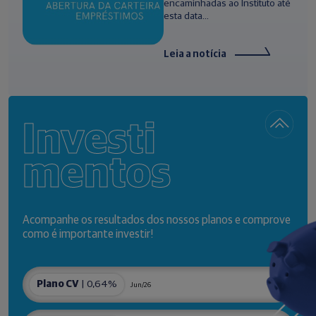
encaminhadas ao Instituto até
esta data...
Leia a notícia
Investi
mentos
Acompanhe os resultados dos nossos planos e comprove
como é importante investir!
Plano CV
| 0,64%
Jun/26