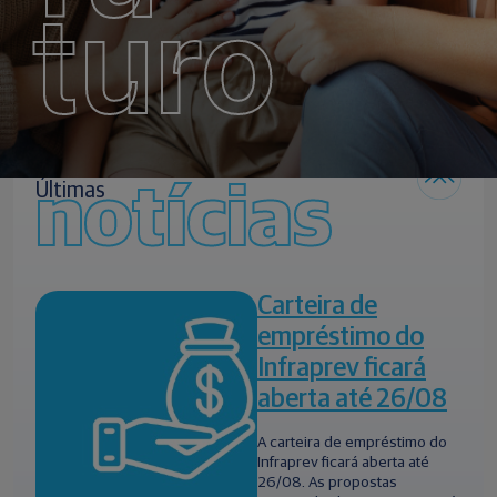
turo
notícias
Últimas
Carteira de
empréstimo do
Infraprev ficará
aberta até 26/08
A carteira de empréstimo do
Infraprev ficará aberta até
26/08. As propostas