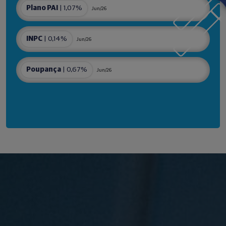
Plano PAI
| 1,07%
Jun/26
INPC
| 0,14%
Jun/26
Poupança
| 0,67%
Jun/26