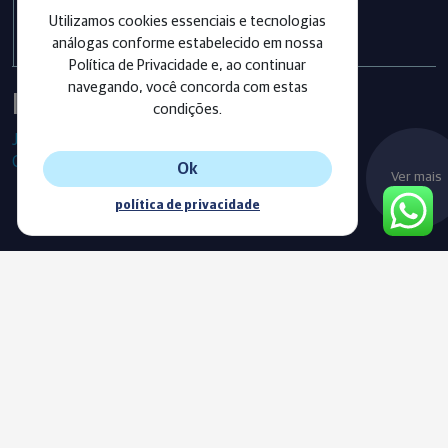
exercício 2025
Utilizamos cookies essenciais e tecnologias
análogas conforme estabelecido em nossa
Política de Privacidade e, ao continuar
navegando, você concorda com estas
Instagram
condições.
Já segue as nossas redes sociais?
Confira os últimos posts!
Ok
Ver mais
política de privacidade
Blog
Acompanhe o nosso novo Blog e fique sempre informado com
as nossas notícias, vídeos e conteúdos exclusivos.