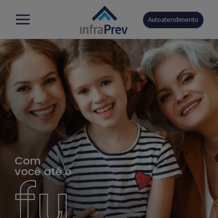
Autoatendimento
Com
você até o
fu