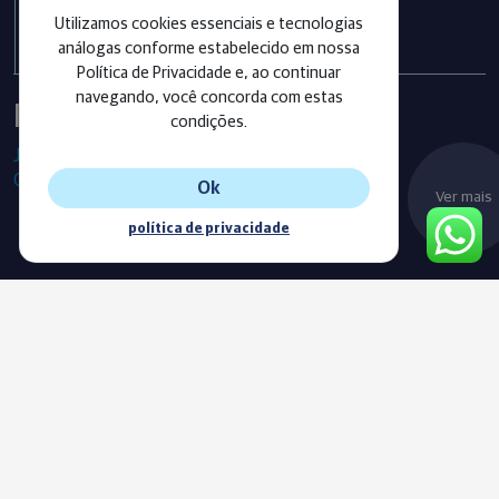
exercício 2025
Utilizamos cookies essenciais e tecnologias
análogas conforme estabelecido em nossa
Política de Privacidade e, ao continuar
navegando, você concorda com estas
Instagram
condições.
Já segue as nossas redes sociais?
Confira os últimos posts!
Ok
Ver mais
política de privacidade
Blog
Acompanhe o nosso novo Blog e fique sempre informado com
as nossas notícias, vídeos e conteúdos exclusivos.