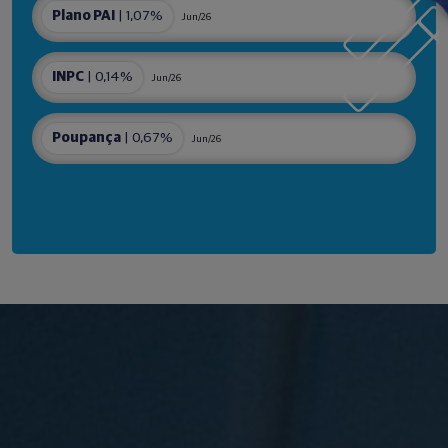
Plano PAI
| 1,07%
Jun/26
INPC
| 0,14%
Jun/26
Poupança
| 0,67%
Jun/26