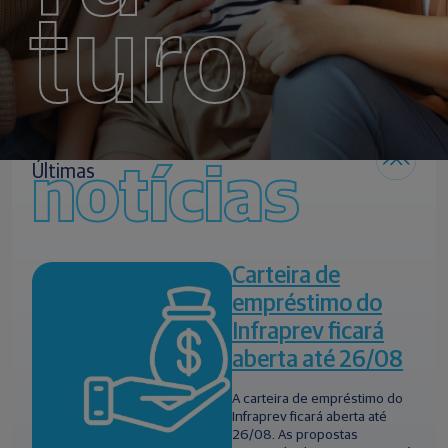
turo
notícias
Últimas
Carteira de
empréstimo do
Infraprev ficará
aberta até 26/08
A carteira de empréstimo do
Infraprev ficará aberta até
26/08. As propostas