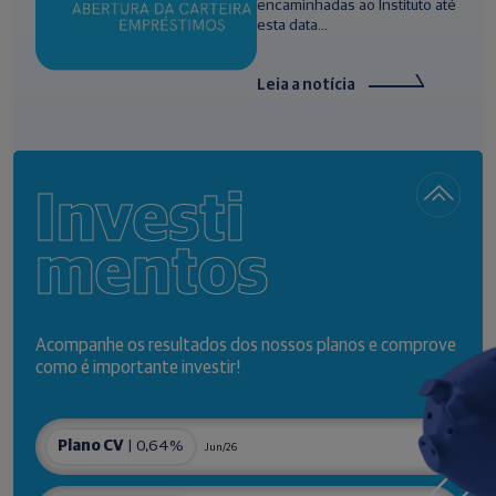
encaminhadas ao Instituto até
esta data...
Leia a notícia
Investi
mentos
Acompanhe os resultados dos nossos planos e comprove
como é importante investir!
Plano CV
| 0,64%
Jun/26