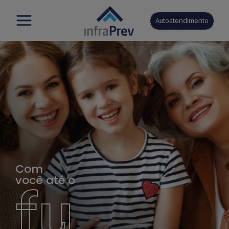
Autoatendimento
Com
você até o
fu