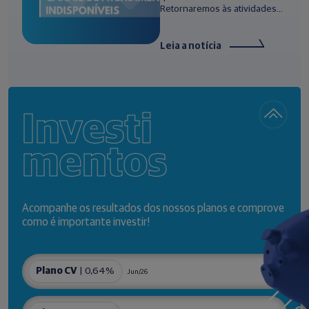
Retornaremos às atividades...
Leia a notícia
Investi
mentos
Acompanhe os resultados dos nossos planos e comprove
como é importante investir!
Plano CV
| 0,64%
Jun/26