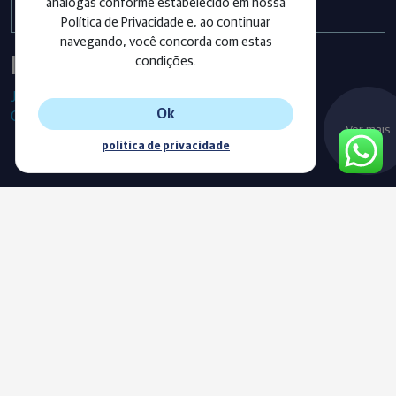
análogas conforme estabelecido em nossa
Política de Privacidade e, ao continuar
navegando, você concorda com estas
Instagram
condições.
Já segue as nossas redes sociais?
Ok
Confira os últimos posts!
Ver mais
política de privacidade
Blog
Acompanhe o nosso novo Blog e fique sempre informado com
as nossas notícias, vídeos e conteúdos exclusivos.