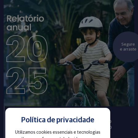
Segure
e arraste
Política de privacidade
Infraprev publica Relatório
Anual com informações do
Utilizamos cookies essenciais e tecnologias
exercício 2025