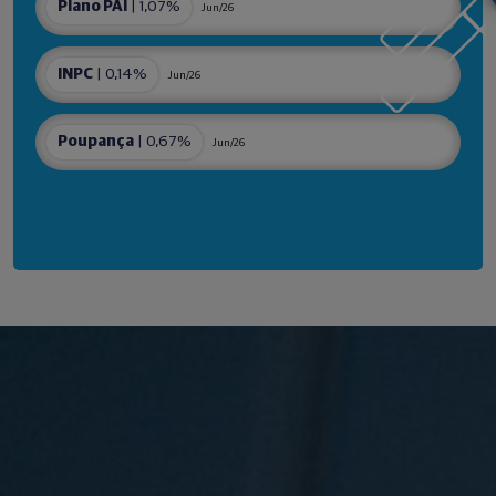
Plano PAI
| 1,07%
Jun/26
INPC
| 0,14%
Jun/26
Poupança
| 0,67%
Jun/26