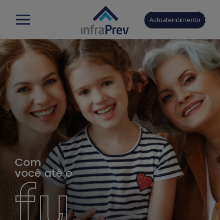
Autoatendimento
Com
você até o
fu