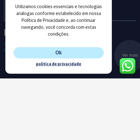
exercício 2025
Utilizamos cookies essenciais e tecnologias
análogas conforme estabelecido em nossa
Política de Privacidade e, ao continuar
navegando, você concorda com estas
Instagram
condições.
Já segue as nossas redes sociais?
Confira os últimos posts!
Ok
Ver mais
política de privacidade
Blog
Acompanhe o nosso novo Blog e fique sempre informado com
as nossas notícias, vídeos e conteúdos exclusivos.