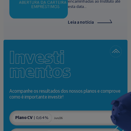
encaminhadas ao Instituto até
esta data...
Leia a notícia
Investi
mentos
Acompanhe os resultados dos nossos planos e comprove
como é importante investir!
Plano CV
| 0,64%
Jun/26