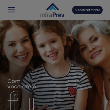
Autoatendimento
Com
você até o
fu