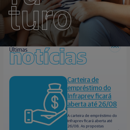
turo
notícias
Últimas
Carteira de
empréstimo do
Infraprev ficará
aberta até 26/08
A carteira de empréstimo do
Infraprev ficará aberta até
26/08. As propostas