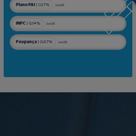
Plano PAI
| 1,07%
Jun/26
INPC
| 0,14%
Jun/26
Poupança
| 0,67%
Jun/26