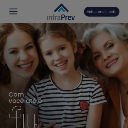
Autoatendimento
Com
você até o
fu