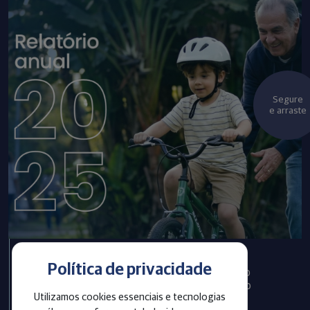
Segure
e arraste
Política de privacidade
Infraprev publica Relatório
Anual com informações do
Utilizamos cookies essenciais e tecnologias
exercício 2025