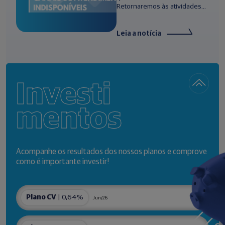
Retornaremos às atividades...
Leia a notícia
Investi
mentos
Acompanhe os resultados dos nossos planos e comprove
como é importante investir!
Plano CV
| 0,64%
Jun/26