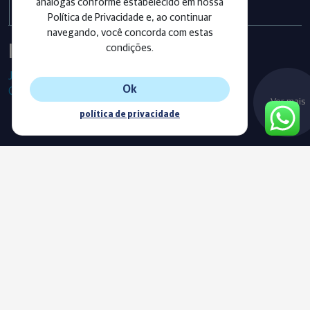
análogas conforme estabelecido em nossa
Política de Privacidade e, ao continuar
navegando, você concorda com estas
Instagram
condições.
Já segue as nossas redes sociais?
Ok
Confira os últimos posts!
Ver mais
política de privacidade
Blog
Acompanhe o nosso novo Blog e fique sempre informado com
as nossas notícias, vídeos e conteúdos exclusivos.