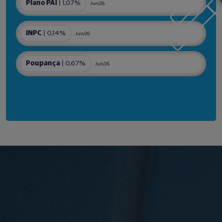
Plano PAI
| 1,07%
Jun/26
INPC
| 0,14%
Jun/26
Poupança
| 0,67%
Jun/26