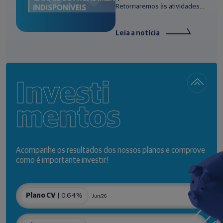
Retornaremos às atividades...
Leia a notícia
Investi
mentos
Acompanhe os resultados dos nossos planos e comprove
como é importante investir!
Plano CV
| 0,64%
Jun/26