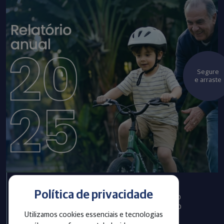
Segure
e arraste
Política de privacidade
Infraprev publica Relatório
Anual com informações do
Utilizamos cookies essenciais e tecnologias
exercício 2025