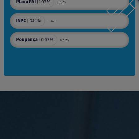
Plano PAI
| 1,07%
Jun/26
INPC
| 0,14%
Jun/26
Poupança
| 0,67%
Jun/26