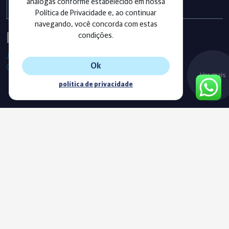
análogas conforme estabelecido em nossa
Política de Privacidade e, ao continuar
navegando, você concorda com estas
Instagram
condições.
Já segue as nossas redes sociais?
Ok
Confira os últimos posts!
Ver mais
política de privacidade
Blog
Acompanhe o nosso novo Blog e fique sempre informado com
as nossas notícias, vídeos e conteúdos exclusivos.