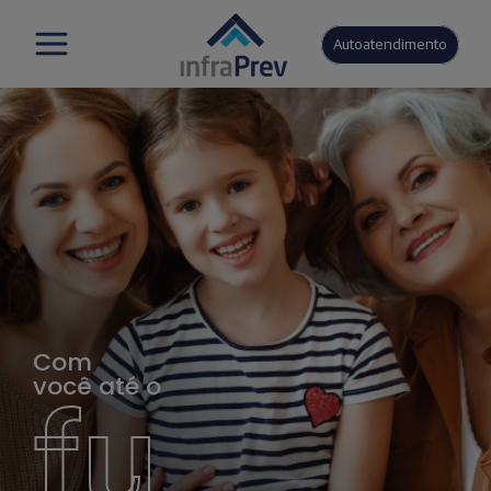
Autoatendimento
Com
você até o
fu