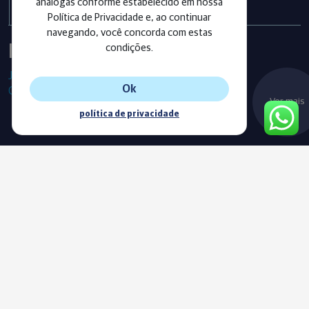
análogas conforme estabelecido em nossa
Política de Privacidade e, ao continuar
navegando, você concorda com estas
Instagram
condições.
Já segue as nossas redes sociais?
Ok
Confira os últimos posts!
Ver mais
política de privacidade
Blog
Acompanhe o nosso novo Blog e fique sempre informado com
as nossas notícias, vídeos e conteúdos exclusivos.