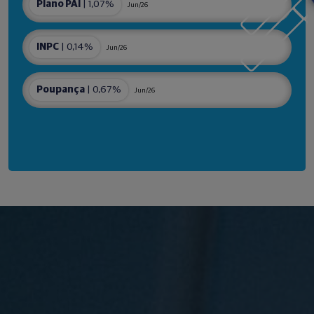
Plano PAI
| 1,07%
Jun/26
INPC
| 0,14%
Jun/26
Poupança
| 0,67%
Jun/26