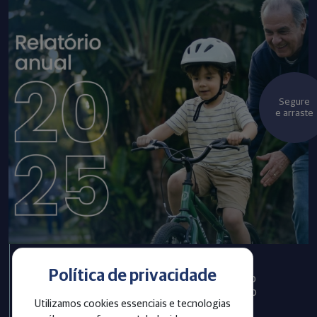
Segure
e arraste
Política de privacidade
Infraprev publica Relatório
Anual com informações do
Utilizamos cookies essenciais e tecnologias
exercício 2025