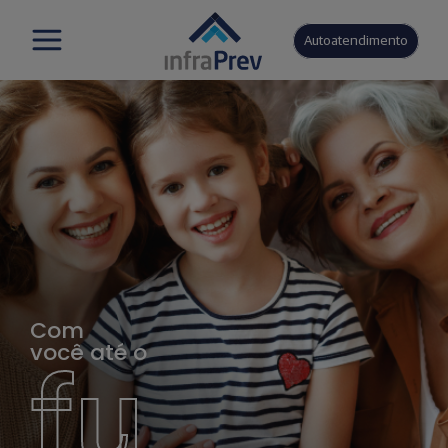
Autoatendimento
Com
você até o
fu