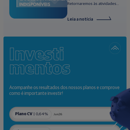
Retornaremos às atividades...
Leia a notícia
Investi
mentos
Acompanhe os resultados dos nossos planos e comprove
como é importante investir!
Plano CV
| 0,64%
Jun/26