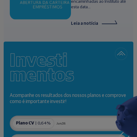
encaminhadas ao Instituto até
esta data...
Leia a notícia
Investi
mentos
Acompanhe os resultados dos nossos planos e comprove
como é importante investir!
Plano CV
| 0,64%
Jun/26