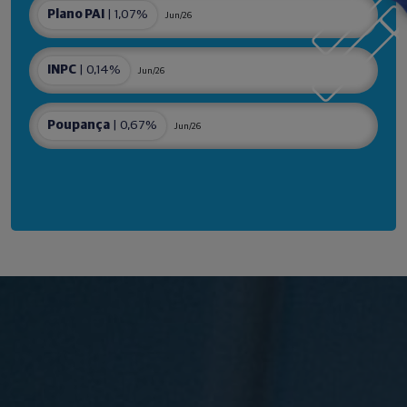
Plano PAI
| 1,07%
Jun/26
INPC
| 0,14%
Jun/26
Poupança
| 0,67%
Jun/26