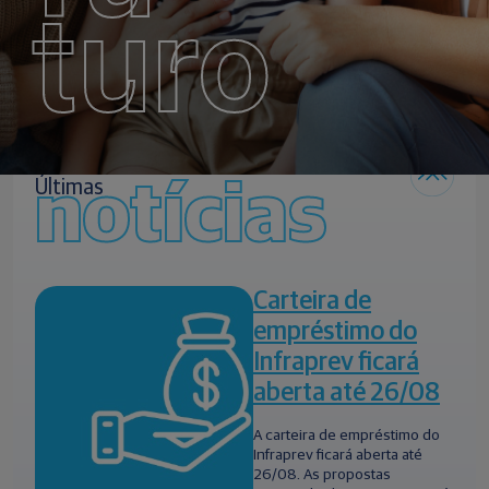
turo
notícias
Últimas
Carteira de
empréstimo do
Infraprev ficará
aberta até 26/08
A carteira de empréstimo do
Infraprev ficará aberta até
26/08. As propostas