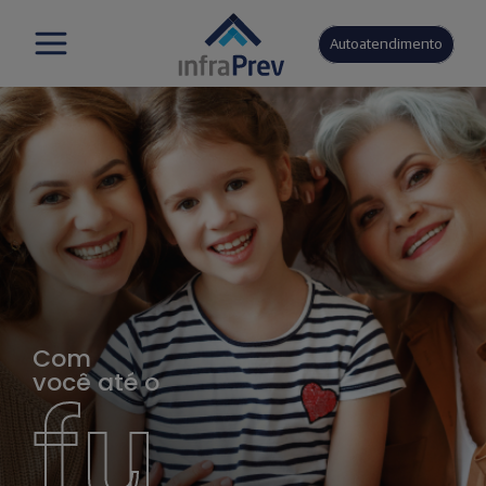
Autoatendimento
Com
você até o
fu