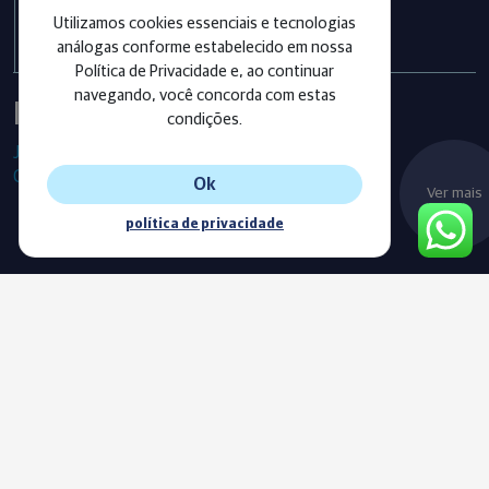
exercício 2025
Utilizamos cookies essenciais e tecnologias
análogas conforme estabelecido em nossa
Política de Privacidade e, ao continuar
navegando, você concorda com estas
Instagram
condições.
Já segue as nossas redes sociais?
Confira os últimos posts!
Ok
Ver mais
política de privacidade
Blog
Acompanhe o nosso novo Blog e fique sempre informado com
as nossas notícias, vídeos e conteúdos exclusivos.