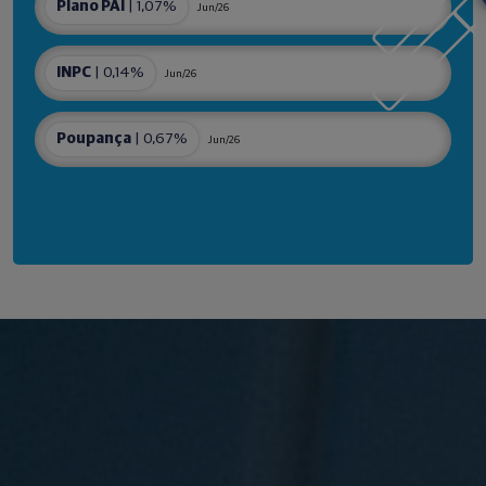
Plano PAI
| 1,07%
Jun/26
INPC
| 0,14%
Jun/26
Poupança
| 0,67%
Jun/26