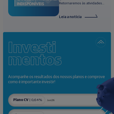
Retornaremos às atividades...
Leia a notícia
Investi
mentos
Acompanhe os resultados dos nossos planos e comprove
como é importante investir!
Plano CV
| 0,64%
Jun/26