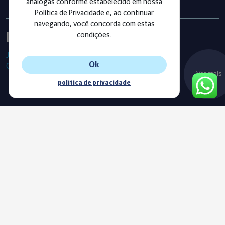
análogas conforme estabelecido em nossa
Política de Privacidade e, ao continuar
navegando, você concorda com estas
Instagram
condições.
Já segue as nossas redes sociais?
Ok
Confira os últimos posts!
Ver mais
política de privacidade
Blog
Acompanhe o nosso novo Blog e fique sempre informado com
as nossas notícias, vídeos e conteúdos exclusivos.