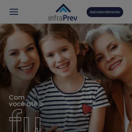
Autoatendimento
Com
você até o
fu