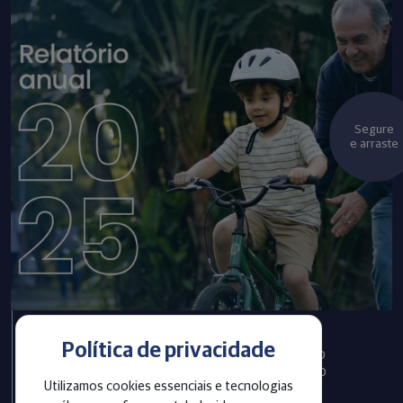
Segure
e arraste
Política de privacidade
Infraprev publica Relatório
Anual com informações do
Utilizamos cookies essenciais e tecnologias
exercício 2025