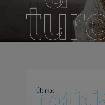
tur
Últimas
notíci