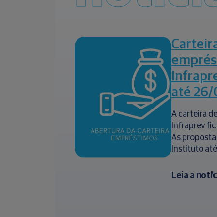
Carteir
emprés
Infrapr
até 26/
A carteira 
Infraprev fi
As proposta
Instituto até
Leia a notí