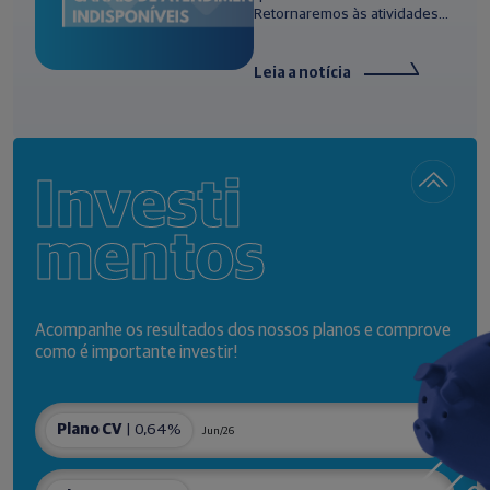
Retornaremos às atividades...
Leia a notícia
Investi
mentos
Acompanhe os resultados dos nossos planos e comprove
como é importante investir!
Plano CV
| 0,64%
Jun/26