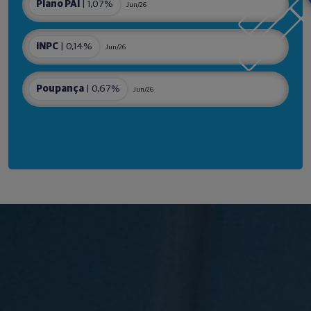
Plano PAI
| 1,07%
Jun/26
INPC
| 0,14%
Jun/26
Poupança
| 0,67%
Jun/26