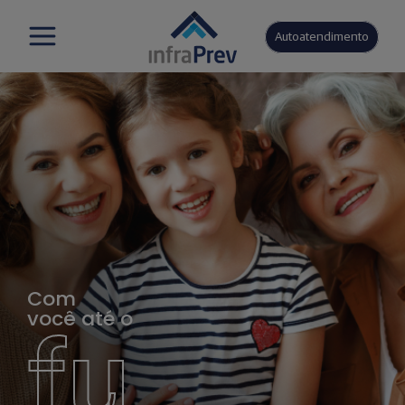
Autoatendimento
Com
você até o
fu