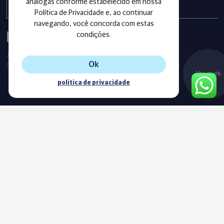
análogas conforme estabelecido em nossa
Política de Privacidade e, ao continuar
navegando, você concorda com estas
Instagram
condições.
Já segue as nossas redes sociais?
Ok
Confira os últimos posts!
Ver mais
política de privacidade
Blog
Acompanhe o nosso novo Blog e fique sempre informado com
as nossas notícias, vídeos e conteúdos exclusivos.