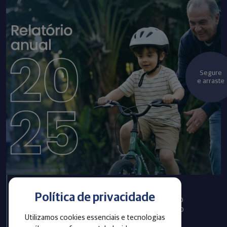
Segure
e arraste
Política de privacidade
Infraprev publica Relatório
Anual com informações do
Utilizamos cookies essenciais e tecnologias
exercício 2025