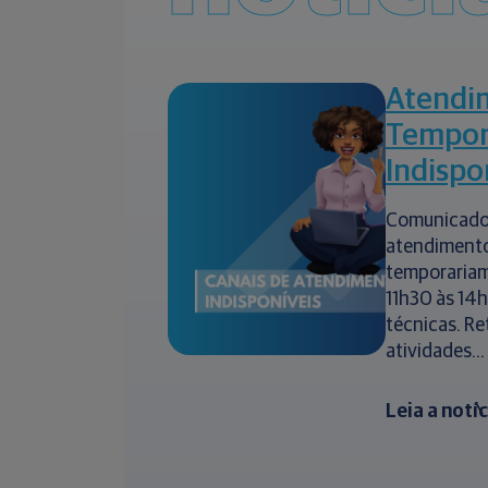
Atendi
Tempor
Indispo
Comunicado
atendimento
temporariam
11h30 às 14
técnicas. R
atividades...
Leia a notí