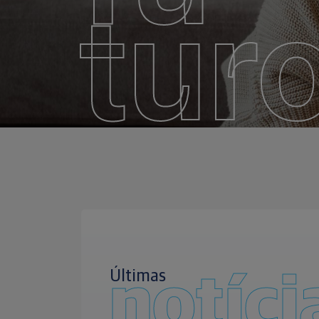
tur
Últimas
notíci