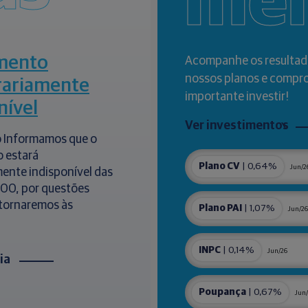
me
mento
Acompanhe os resultad
nossos planos e compr
ariamente
importante investir!
nível
Ver investimentos
 Informamos que o
 estará
Plano CV
| 0,64%
Jun/2
ente indisponível das
h00, por questões
etornaremos às
Plano PAI
| 1,07%
Jun/26
INPC
| 0,14%
Jun/26
cia
Poupança
| 0,67%
Jun/