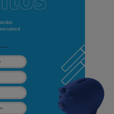
ntos
os dos
ove como é
6
26