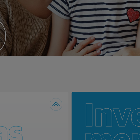
o
Inv
as