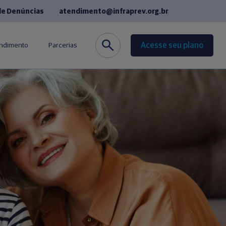
de Denúncias
atendimento@infraprev.org.br
Acesse seu plano
endimento
Parcerias
co
Seguros
de Fornecedores
Cursos de Idiomas
equentes